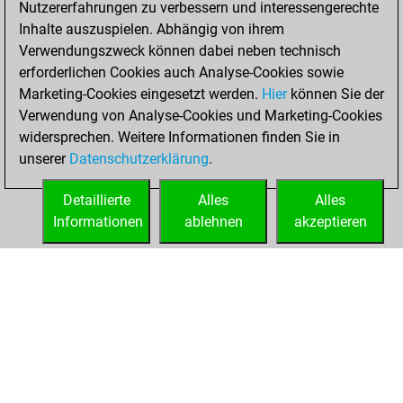
Nutzererfahrungen zu verbessern und interessengerechte
Fritz
You
Inhalte auszuspielen. Abhängig von ihrem
achieved a new Elo
Verwendungszweck können dabei neben technisch
of 1579
erforderlichen Cookies auch Analyse-Cookies sowie
Marketing-Cookies eingesetzt werden.
Hier
können Sie der
Freitag, Februar
Verwendung von Analyse-Cookies und Marketing-Cookies
19, 2021
widersprechen. Weitere Informationen finden Sie in
unserer
Datenschutzerklärung
.
You created
your Fritz account
Detaillierte
Alles
Alles
Fritz
Informationen
ablehnen
akzeptieren