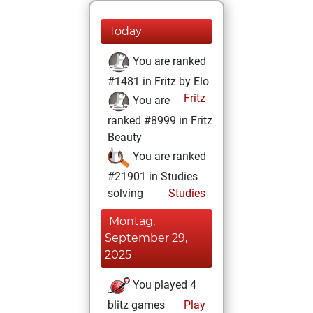
Today
You are ranked
#1481 in Fritz by Elo
Fritz
You are
ranked #8999 in Fritz
Beauty
You are ranked
#21901 in Studies
solving
Studies
Montag,
September 29,
2025
You played 4
blitz games
Play