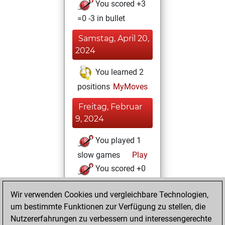
You scored +3
=0 -3 in bullet
Samstag, April 20,
2024
You learned 2
positions
MyMoves
Freitag, Februar
9, 2024
You played 1
slow games
Play
You scored +0
=0 -1 in slow games
Wir verwenden Cookies und vergleichbare Technologien,
Donnerstag, Juni
um bestimmte Funktionen zur Verfügung zu stellen, die
8, 2023
Nutzererfahrungen zu verbessern und interessengerechte