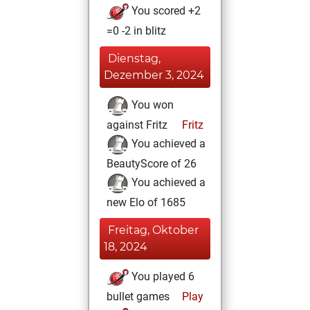
You scored +2
=0 -2 in blitz
Dienstag,
Dezember 3, 2024
You won
against Fritz
Fritz
You achieved a
BeautyScore of 26
You achieved a
new Elo of 1685
Freitag, Oktober
18, 2024
You played 6
bullet games
Play