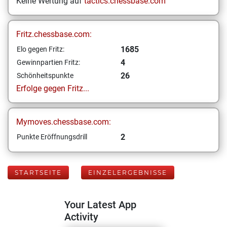
Keine Wertung auf
tactics.chessbase.com
Fritz.chessbase.com:
1685
Elo gegen Fritz:
4
Gewinnpartien Fritz:
26
Schönheitspunkte
Erfolge gegen Fritz...
Mymoves.chessbase.com:
2
Punkte Eröffnungsdrill
STARTSEITE
EINZELERGEBNISSE
Your Latest App
Activity