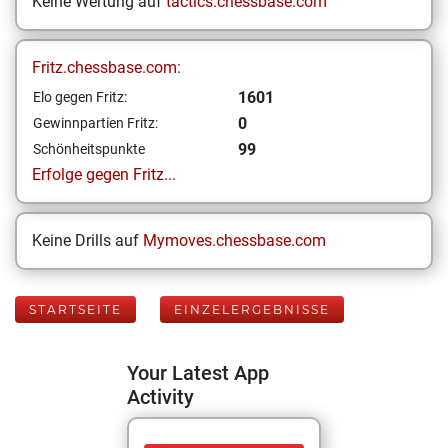
Keine Wertung auf
tactics.chessbase.com
Fritz.chessbase.com:
1601
Elo gegen Fritz:
0
Gewinnpartien Fritz:
99
Schönheitspunkte
Erfolge gegen Fritz...
Keine Drills auf
Mymoves.chessbase.com
STARTSEITE
EINZELERGEBNISSE
Your Latest App
Activity