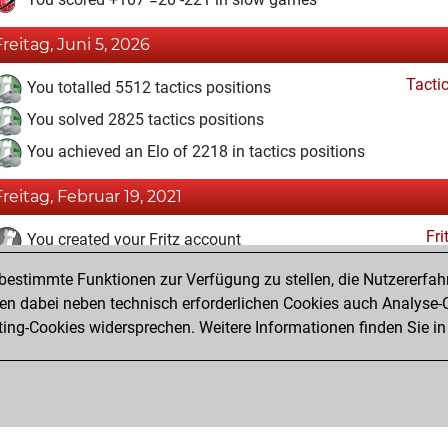
Freitag, Juni 5, 2026
Tacti
You totalled 5512 tactics positions
You solved 2825 tactics positions
You achieved an Elo of 2218 in tactics positions
Freitag, Februar 19, 2021
Fri
You created your Fritz account
estimmte Funktionen zur Verfügung zu stellen, die Nutzererfah
Samstag, Februar 21, 2015
 dabei neben technisch erforderlichen Cookies auch Analyse-C
Pl
ng-Cookies widersprechen. Weitere Informationen finden Sie in
You created your Play account