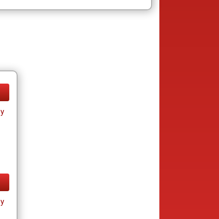
ay
ay