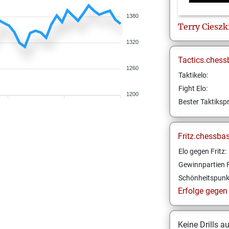
1380
Terry
Cieszk
1320
Tactics.chess
1260
Taktikelo:
Fight Elo:
1200
Bester Taktikspr
Fritz.chessba
Elo gegen Fritz:
Gewinnpartien F
Schönheitspunk
Erfolge gegen F
Keine Drills a