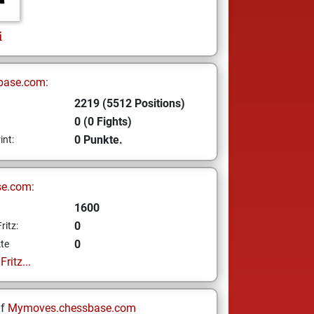
i
base.com:
2219 (5512 Positions)
0 (0 Fights)
0 Punkte.
int:
se.com:
1600
0
ritz:
0
te
ritz...
uf
Mymoves.chessbase.com