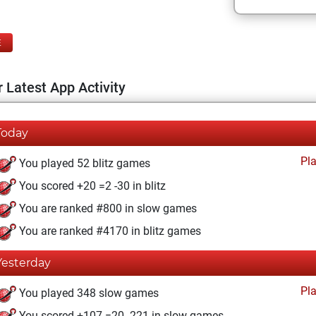
E
 Latest App Activity
Today
Pl
You played 52 blitz games
You scored +20 =2 -30 in blitz
You are ranked #800 in slow games
You are ranked #4170 in blitz games
Yesterday
Pl
You played 348 slow games
You scored +107 =20 -221 in slow games