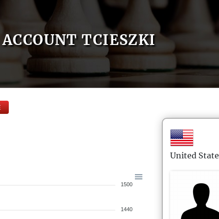
ACCOUNT TCIESZKI
E
United State
1500
1440