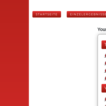
STARTSEITE
EINZELERGEBNISS
Your