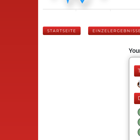
STARTSEITE
EINZELERGEBNISS
Your