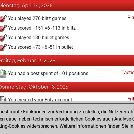
Dienstag, April 14, 2026
Pl
You played 270 blitz games
You scored +151 =6 -113 in blitz
You played 130 bullet games
You scored +73 =6 -51 in bullet
Freitag, Februar 13, 2026
Tacti
You had a best sprint of 101 positions
Donnerstag, Oktober 16, 2025
Fri
You created your Fritz account
estimmte Funktionen zur Verfügung zu stellen, die Nutzererfah
Dienstag, September 9, 2025
 dabei neben technisch erforderlichen Cookies auch Analyse-C
Studi
ng-Cookies widersprechen. Weitere Informationen finden Sie in
You created your Studies account