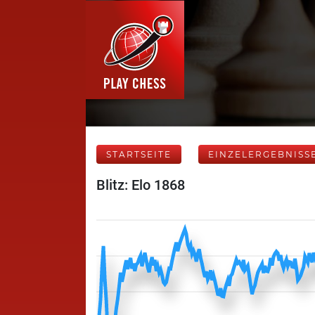
STARTSEITE
EINZELERGEBNISS
Blitz: Elo 1868