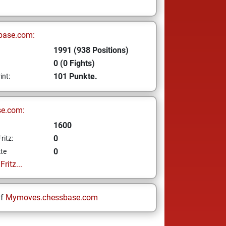
base.com:
1991 (938 Positions)
0 (0 Fights)
101 Punkte.
int:
se.com:
1600
0
ritz:
0
te
ritz...
uf
Mymoves.chessbase.com