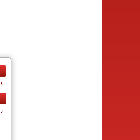
es
cs