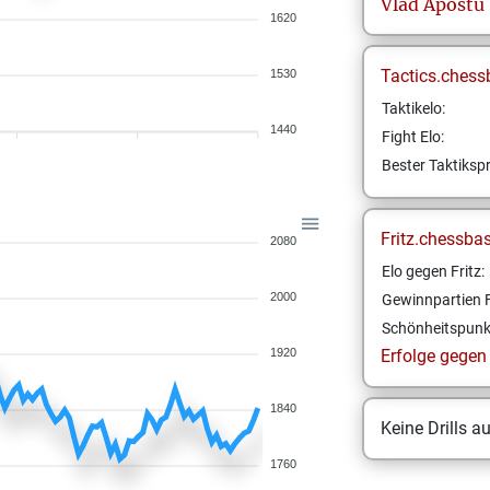
Vlad
Apostu
1620
Tactics.chess
1530
Taktikelo:
1440
Fight Elo:
Bester Taktikspr
Fritz.chessba
2080
Elo gegen Fritz:
2000
Gewinnpartien F
Schönheitspunk
1920
Erfolge gegen F
1840
Keine Drills a
1760