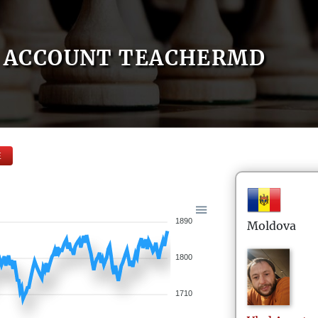
ACCOUNT TEACHERMD
E
1890
Moldova
1800
1710