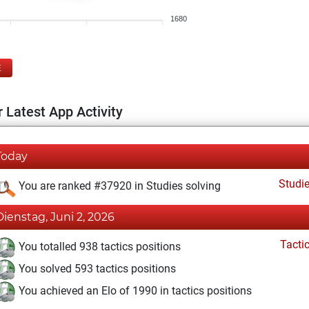
1680
E
 Latest App Activity
Today
Studi
You are ranked #37920 in Studies solving
Dienstag, Juni 2, 2026
Tacti
You totalled 938 tactics positions
You solved 593 tactics positions
You achieved an Elo of 1990 in tactics positions