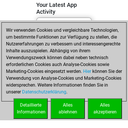
Your Latest App
Activity
Wir verwenden Cookies und vergleichbare Technologien,
Mittwoch, Mai 6,
um bestimmte Funktionen zur Verfügung zu stellen, die
2026
Nutzererfahrungen zu verbessern und interessengerechte
You totalled 61
Inhalte auszuspielen. Abhängig von ihrem
Verwendungszweck können dabei neben technisch
tactics positions
erforderlichen Cookies auch Analyse-Cookies sowie
Tactics
You
Marketing-Cookies eingesetzt werden.
Hier
können Sie der
solved 25 tactics
Verwendung von Analyse-Cookies und Marketing-Cookies
positions
widersprechen. Weitere Informationen finden Sie in
You achieved
unserer
Datenschutzerklärung
.
an Elo of 1801 in
tactics positions
Detaillierte
Alles
Alles
Informationen
ablehnen
akzeptieren