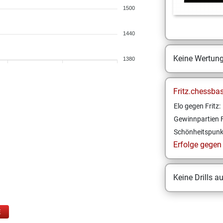
1500
1440
Keine Wertun
1380
Fritz.chessba
Elo gegen Fritz:
Gewinnpartien F
Schönheitspunk
Erfolge gegen F
Keine Drills a
E