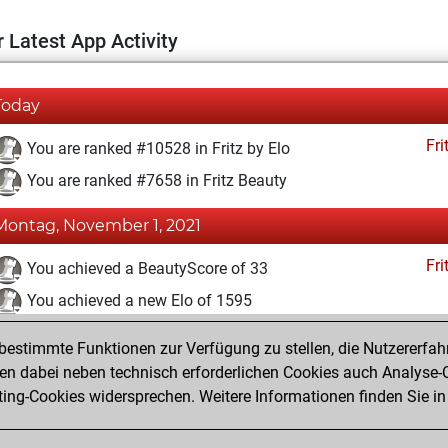
 Latest App Activity
Today
Fri
You are ranked #10528 in Fritz by Elo
You are ranked #7658 in Fritz Beauty
Montag, November 1, 2021
Fri
You achieved a BeautyScore of 33
You achieved a new Elo of 1595
You created your Fritz account
estimmte Funktionen zur Verfügung zu stellen, die Nutzererfah
Pl
You played 2 blitz games
 dabei neben technisch erforderlichen Cookies auch Analyse-C
ng-Cookies widersprechen. Weitere Informationen finden Sie in
You scored +0 =0 -2 in blitz