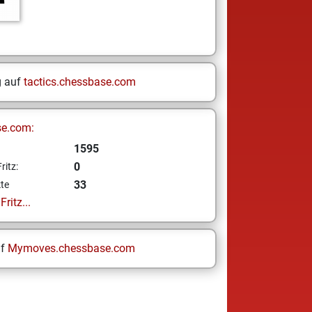
g auf
tactics.chessbase.com
se.com:
1595
0
ritz:
33
te
ritz...
uf
Mymoves.chessbase.com