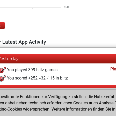
1500
E
 Latest App Activity
Yesterday
Pl
You played 399 blitz games
You scored +252 =32 -115 in blitz
Samstag, April 26, 2025
estimmte Funktionen zur Verfügung zu stellen, die Nutzererfah
Pl
You played 1 bullet games
 dabei neben technisch erforderlichen Cookies auch Analyse-C
ng-Cookies widersprechen. Weitere Informationen finden Sie in
You scored +0 =0 -1 in bullet