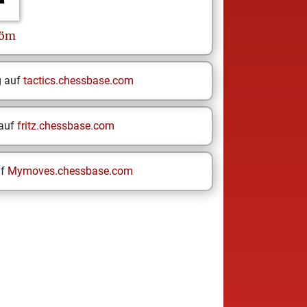
röm
g auf
tactics.chessbase.com
 auf
fritz.chessbase.com
uf
Mymoves.chessbase.com