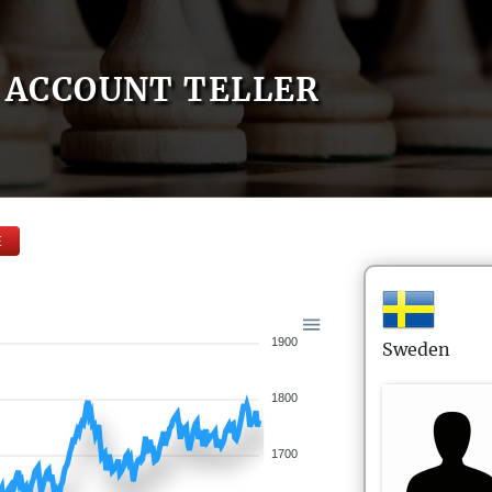
ACCOUNT TELLER
E
1900
Sweden
1800
1700