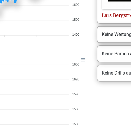
1600
Lars
Bergst
1500
Keine Wertun
1400
Keine Partien
1650
Keine Drills a
1620
1590
1560
1530