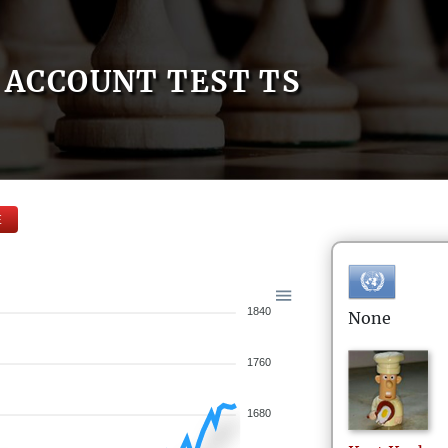
ACCOUNT TEST TS
E
1840
None
1760
1680