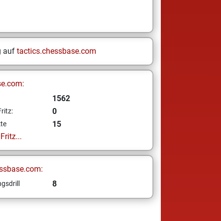
g auf
tactics.chessbase.com
se.com:
1562
0
ritz:
15
te
ritz...
ssbase.com:
8
gsdrill