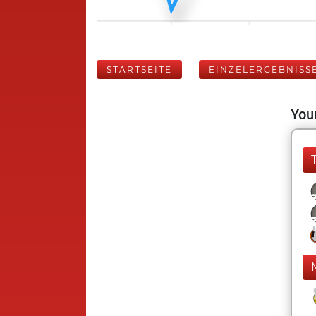
STARTSEITE
EINZELERGEBNISS
Your