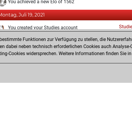
You achieved a new Elo of 1562
Montag, Juli 19, 2021
Studi
You created your Studies account
estimmte Funktionen zur Verfügung zu stellen, die Nutzererfah
Dienstag, November 10, 2020
 dabei neben technisch erforderlichen Cookies auch Analyse-C
Fri
ng-Cookies widersprechen. Weitere Informationen finden Sie in
You created your Fritz account