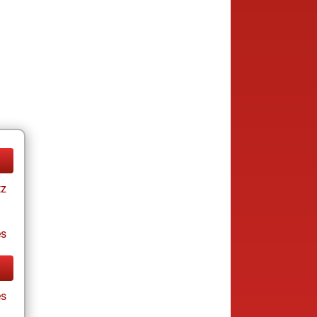
tz
es
s