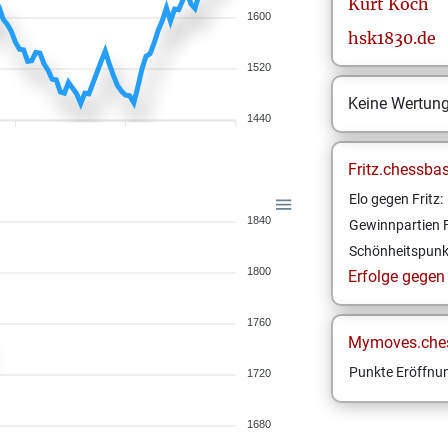
Kurt
Koch
1600
hsk1830.de
1520
Keine Wertun
1440
Fritz.chessba
Elo gegen Fritz:
1840
Gewinnpartien F
Schönheitspunk
1800
Erfolge gegen F
1760
Mymoves.che
Punkte Eröffnun
1720
1680