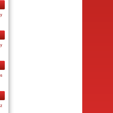
ay
ay
es
tz