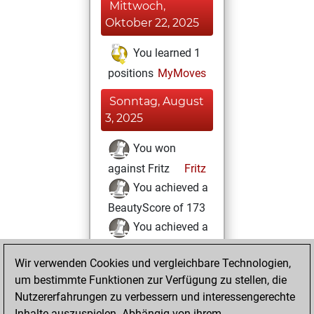
Mittwoch,
Oktober 22, 2025
You learned 1
positions
MyMoves
Sonntag, August
3, 2025
You won
against Fritz
Fritz
You achieved a
BeautyScore of 173
You achieved a
new Elo of 1513
Wir verwenden Cookies und vergleichbare Technologien,
Montag,
um bestimmte Funktionen zur Verfügung zu stellen, die
Dezember 27, 2021
Nutzererfahrungen zu verbessern und interessengerechte
Inhalte auszuspielen. Abhängig von ihrem