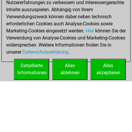
Nutzererfahrungen zu verbessern und interessengerechte
Fritz
You
Inhalte auszuspielen. Abhängig von ihrem
achieved a new Elo
Verwendungszweck können dabei neben technisch
of 1561
erforderlichen Cookies auch Analyse-Cookies sowie
Marketing-Cookies eingesetzt werden.
Hier
können Sie der
Freitag, Oktober
Verwendung von Analyse-Cookies und Marketing-Cookies
28, 2022
widersprechen. Weitere Informationen finden Sie in
unserer
Datenschutzerklärung
.
You created
your Fritz account
Detaillierte
Alles
Alles
Fritz
Informationen
ablehnen
akzeptieren