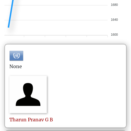
1680
1640
1600
None
Tharun Pranav
G B