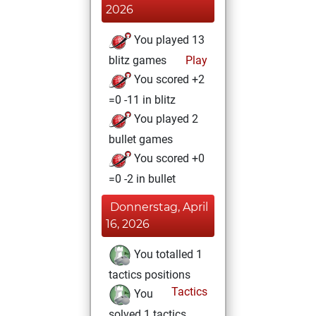
2026
You played 13
blitz games
Play
You scored +2
=0 -11 in blitz
You played 2
bullet games
You scored +0
=0 -2 in bullet
Donnerstag, April
16, 2026
You totalled 1
tactics positions
Tactics
You
solved 1 tactics