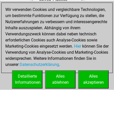
positions
Wir verwenden Cookies und vergleichbare Technologien,
You achieved
um bestimmte Funktionen zur Verfügung zu stellen, die
an Elo of 1626 in
Nutzererfahrungen zu verbessern und interessengerechte
tactics positions
Inhalte auszuspielen. Abhängig von ihrem
Verwendungszweck können dabei neben technisch
Donnerstag, April
erforderlichen Cookies auch Analyse-Cookies sowie
9, 2026
Marketing-Cookies eingesetzt werden.
Hier
können Sie der
Verwendung von Analyse-Cookies und Marketing-Cookies
You played 7
widersprechen. Weitere Informationen finden Sie in
slow games
Play
unserer
Datenschutzerklärung
.
You scored +0
=0 -7 in slow games
Detaillierte
Alles
Alles
Informationen
ablehnen
akzeptieren