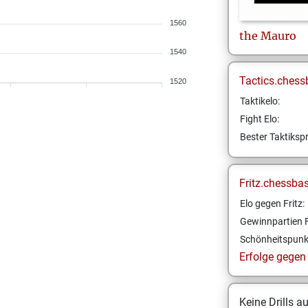
1560
the
Mauro
1540
Tactics.chess
1520
Taktikelo:
Fight Elo:
Bester Taktikspr
Fritz.chessba
Elo gegen Fritz:
Gewinnpartien F
Schönheitspunk
Erfolge gegen F
Keine Drills a