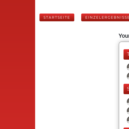
STARTSEITE
EINZELERGEBNISS
Your