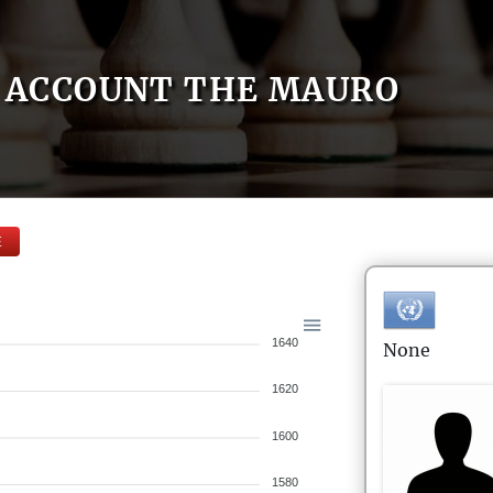
ACCOUNT THE MAURO
E
1640
None
1620
1600
1580