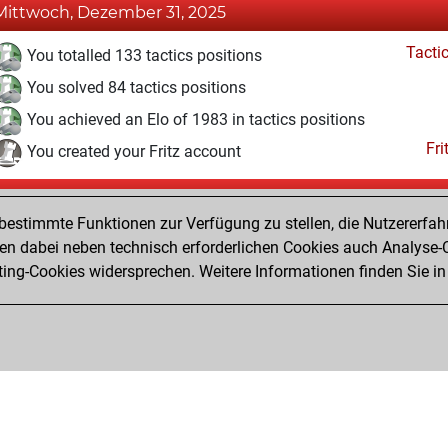
Mittwoch, Dezember 31, 2025
Tacti
You totalled 133 tactics positions
You solved 84 tactics positions
You achieved an Elo of 1983 in tactics positions
Fri
You created your Fritz account
Montag, Januar 31, 2022
estimmte Funktionen zur Verfügung zu stellen, die Nutzererfah
Pl
You played 1 blitz games
 dabei neben technisch erforderlichen Cookies auch Analyse-C
ng-Cookies widersprechen. Weitere Informationen finden Sie in
You scored +0 =0 -1 in blitz