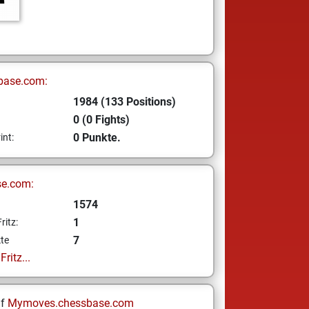
base.com:
1984 (133 Positions)
0 (0 Fights)
0 Punkte.
int:
se.com:
1574
1
ritz:
7
te
ritz...
uf
Mymoves.chessbase.com