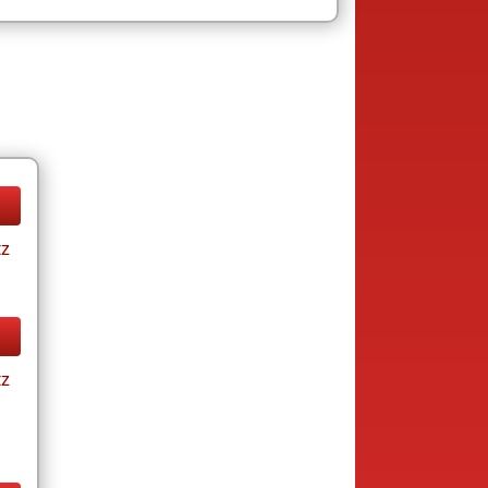
tz
tz