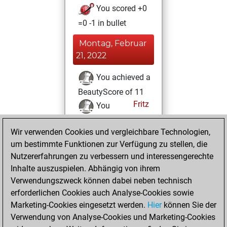
You scored +0
=0 -1 in bullet
Montag, Februar
21, 2022
You achieved a
BeautyScore of 11
Fritz
You
achieved a new Elo
Wir verwenden Cookies und vergleichbare Technologien,
of 1594
um bestimmte Funktionen zur Verfügung zu stellen, die
You played 3
Nutzererfahrungen zu verbessern und interessengerechte
slow games
Play
Inhalte auszuspielen. Abhängig von ihrem
You scored +1
Verwendungszweck können dabei neben technisch
=0 -2 in slow games
erforderlichen Cookies auch Analyse-Cookies sowie
Marketing-Cookies eingesetzt werden.
Hier
können Sie der
Sonntag, Februar
Verwendung von Analyse-Cookies und Marketing-Cookies
20, 2022