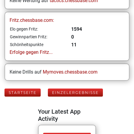
Keine Wertung auf
tactics.chessbase.com
Fritz.chessbase.com:
1594
Elo gegen Fritz:
0
Gewinnpartien Fritz:
11
Schönheitspunkte
Erfolge gegen Fritz...
Keine Drills auf
Mymoves.chessbase.com
STARTSEITE
EINZELERGEBNISSE
Your Latest App
Activity