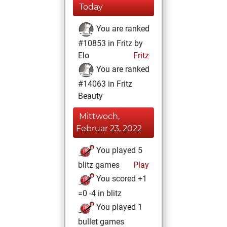
Today
You are ranked
#10853 in Fritz by
Elo
Fritz
You are ranked
#14063 in Fritz
Beauty
Mittwoch,
Februar 23, 2022
You played 5
blitz games
Play
You scored +1
=0 -4 in blitz
You played 1
bullet games