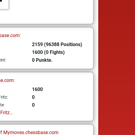
base.com:
2159 (96388 Positions)
1600 (0 Fights)
0 Punkte.
int:
se.com:
1600
0
ritz:
0
te
ritz...
uf
Mymoves.chessbase.com