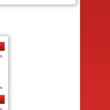
cs
es
es