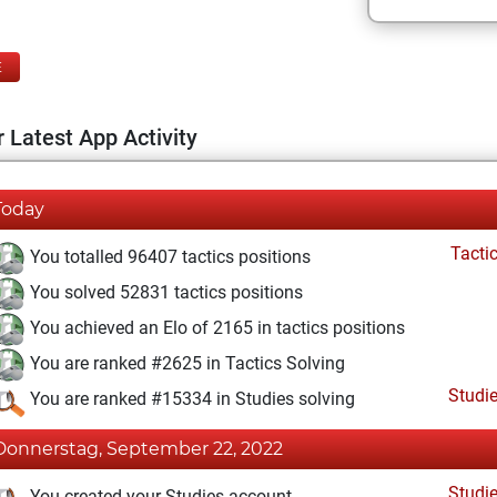
E
 Latest App Activity
Today
Tacti
You totalled 96407 tactics positions
You solved 52831 tactics positions
You achieved an Elo of 2165 in tactics positions
You are ranked #2625 in Tactics Solving
Studi
You are ranked #15334 in Studies solving
Donnerstag, September 22, 2022
Studi
You created your Studies account