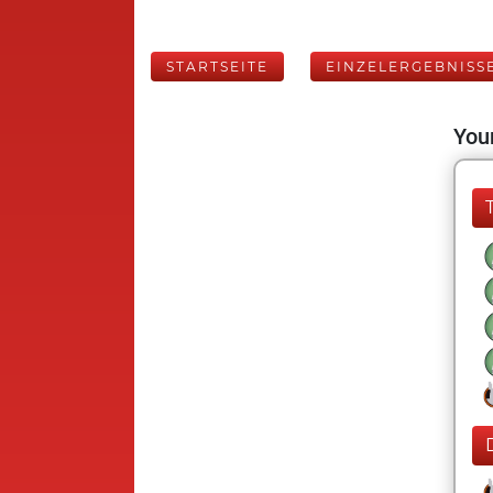
STARTSEITE
EINZELERGEBNISS
Your