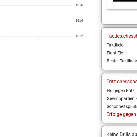
1616
1614
Tactics.chess
1612
Taktikelo:
Fight Elo:
Bester Taktikspr
Fritz.chessba
Elo gegen Fritz:
Gewinnpartien F
Schönheitspunk
Erfolge gegen F
Keine Drills a