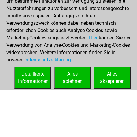
um bestimmte Funktionen zur Verfügung zu stellen, die
You created
Nutzererfahrungen zu verbessern und interessengerechte
your Fritz account
Inhalte auszuspielen. Abhängig von ihrem
Fritz
Verwendungszweck können dabei neben technisch
Freitag,
erforderlichen Cookies auch Analyse-Cookies sowie
Januar 12, 2024
Marketing-Cookies eingesetzt werden.
Hier
können Sie der
Verwendung von Analyse-Cookies und Marketing-Cookies
You played 3
widersprechen. Weitere Informationen finden Sie in
slow games
Play
unserer
Datenschutzerklärung
.
You scored +0
=0 -3 in slow games
Detaillierte
Alles
Alles
Informationen
ablehnen
akzeptieren