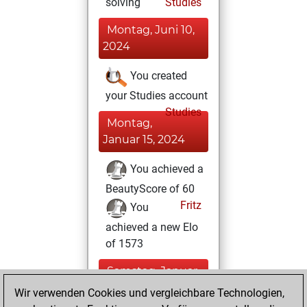
solving
Studies
Montag, Juni 10,
2024
You created
your Studies account
Studies
Montag,
Januar 15, 2024
You achieved a
BeautyScore of 60
Fritz
You
achieved a new Elo
of 1573
Samstag, Januar
13, 2024
Wir verwenden Cookies und vergleichbare Technologien,