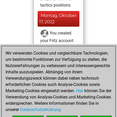
tactics positions
Montag, Oktober
17, 2022
You created
your Fritz account
Fritz
Donnerstag,
Wir verwenden Cookies und vergleichbare Technologien,
Oktober 13, 2016
um bestimmte Funktionen zur Verfügung zu stellen, die
Nutzererfahrungen zu verbessern und interessengerechte
You played 1
Inhalte auszuspielen. Abhängig von ihrem
blitz games
Play
Verwendungszweck können dabei neben technisch
You scored +1
erforderlichen Cookies auch Analyse-Cookies sowie
Marketing-Cookies eingesetzt werden.
=0 -0 in blitz
Hier
können Sie der
Verwendung von Analyse-Cookies und Marketing-Cookies
You played 2
widersprechen. Weitere Informationen finden Sie in
slow games
unserer
Datenschutzerklärung
.
You scored +1