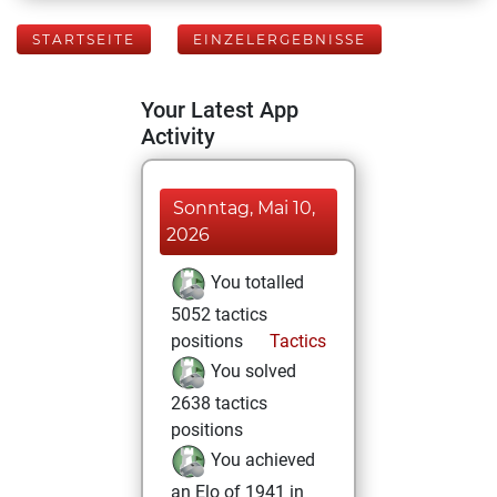
STARTSEITE
EINZELERGEBNISSE
Your Latest App
Activity
Sonntag, Mai 10,
2026
You totalled
5052 tactics
positions
Tactics
You solved
2638 tactics
positions
You achieved
an Elo of 1941 in