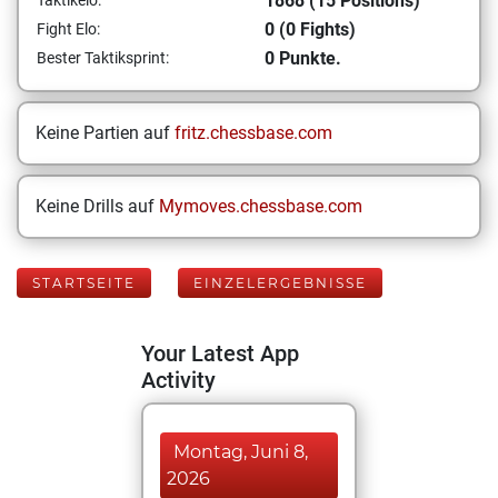
1868 (15 Positions)
Taktikelo:
0 (0 Fights)
Fight Elo:
0 Punkte.
Bester Taktiksprint:
Keine Partien auf
fritz.chessbase.com
Keine Drills auf
Mymoves.chessbase.com
STARTSEITE
EINZELERGEBNISSE
Your Latest App
Activity
Montag, Juni 8,
2026