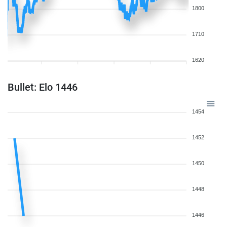
1800
1710
1620
Bullet: Elo 1446
1454
1452
1450
1448
1446