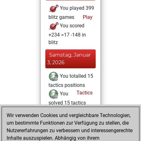
You played 399
blitz games
Play
You scored
+234 =17 -148 in
blitz
Samstag, Januar
3, 2026
You totalled 15
tactics positions
Tactics
You
solved 15 tactics
positions
Wir verwenden Cookies und vergleichbare Technologien,
You achieved
um bestimmte Funktionen zur Verfügung zu stellen, die
an Elo of 1868 in
Nutzererfahrungen zu verbessern und interessengerechte
tactics positions
Inhalte auszuspielen. Abhängig von ihrem