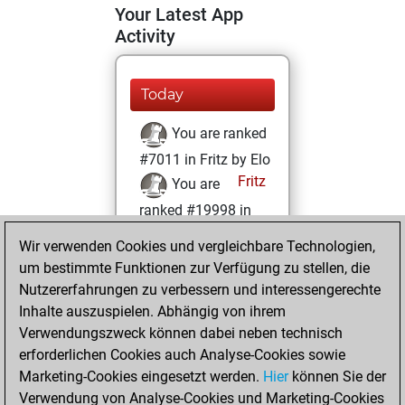
Your Latest App
Activity
Today
You are ranked
#7011 in Fritz by Elo
Fritz
You are
ranked #19998 in
Fritz Beauty
Wir verwenden Cookies und vergleichbare Technologien,
um bestimmte Funktionen zur Verfügung zu stellen, die
Montag, Januar 9,
Nutzererfahrungen zu verbessern und interessengerechte
2023
Inhalte auszuspielen. Abhängig von ihrem
You achieved a
Verwendungszweck können dabei neben technisch
erforderlichen Cookies auch Analyse-Cookies sowie
BeautyScore of 3
Marketing-Cookies eingesetzt werden.
Fritz
Hier
können Sie der
You
Verwendung von Analyse-Cookies und Marketing-Cookies