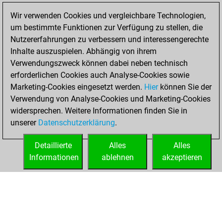
BeautyScore of 10
Wir verwenden Cookies und vergleichbare Technologien,
You achieved a
um bestimmte Funktionen zur Verfügung zu stellen, die
new Elo of 1622
Nutzererfahrungen zu verbessern und interessengerechte
Inhalte auszuspielen. Abhängig von ihrem
Dienstag,
Verwendungszweck können dabei neben technisch
November 7, 2023
erforderlichen Cookies auch Analyse-Cookies sowie
Marketing-Cookies eingesetzt werden.
Hier
können Sie der
You created
Verwendung von Analyse-Cookies und Marketing-Cookies
your Fritz account
widersprechen. Weitere Informationen finden Sie in
Fritz
You
unserer
Datenschutzerklärung
.
created your Studies
account
Studies
Detaillierte
Alles
Alles
Informationen
ablehnen
akzeptieren