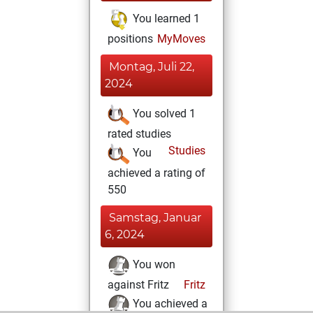
You learned 1
positions
MyMoves
Montag, Juli 22,
2024
You solved 1
rated studies
Studies
You
achieved a rating of
550
Samstag, Januar
6, 2024
You won
against Fritz
Fritz
You achieved a