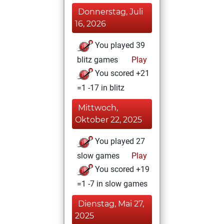
Donnerstag, Juli
16, 2026
You played 39
blitz games
Play
You scored +21
=1 -17 in blitz
Mittwoch,
Oktober 22, 2025
You played 27
slow games
Play
You scored +19
=1 -7 in slow games
Dienstag, Mai 27,
2025