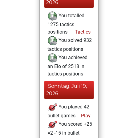
2026
You totalled
1275 tactics
positions
Tactics
You solved 932
tactics positions
You achieved
an Elo of 2518 in
tactics positions
Sonntag, Juli 19,
2026
You played 42
bullet games
Play
You scored +25
=2 -15 in bullet