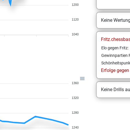
1200
Keine Wertun
1120
1040
Fritz.chessba
Elo gegen Fritz:
Gewinnpartien F
Schönheitspunk
Erfolge gegen F
1360
Keine Drills a
1320
1280
1240