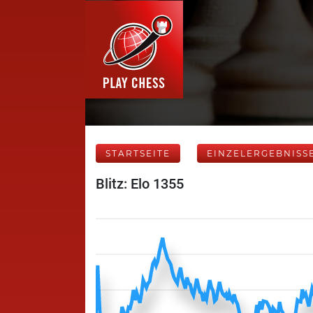
STARTSEITE
EINZELERGEBNISS
Blitz: Elo 1355