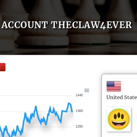
ACCOUNT THECLAW4EVER
E
1440
United State
1360
1280