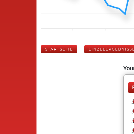
STARTSEITE
EINZELERGEBNISS
Your