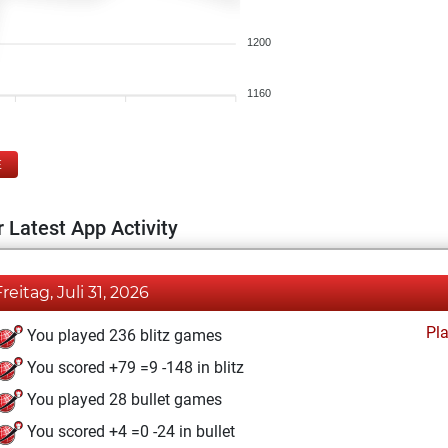
1200
1160
E
 Latest App Activity
Freitag, Juli 31, 2026
Pl
You played 236 blitz games
You scored +79 =9 -148 in blitz
You played 28 bullet games
You scored +4 =0 -24 in bullet