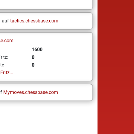
g auf
tactics.chessbase.com
se.com:
1600
0
ritz:
0
te
ritz...
uf
Mymoves.chessbase.com