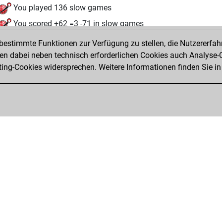
You played 136 slow games
You scored +62 =3 -71 in slow games
estimmte Funktionen zur Verfügung zu stellen, die Nutzererfah
Freitag, Juli 18, 2025
 dabei neben technisch erforderlichen Cookies auch Analyse-C
Fri
ng-Cookies widersprechen. Weitere Informationen finden Sie in
You created your Fritz account
Privacy Policy
Veranstaltungskalender
Emb