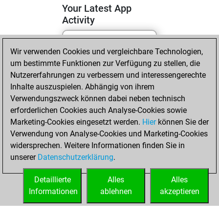
Your Latest App
Activity
Wir verwenden Cookies und vergleichbare Technologien,
Samstag, April 25,
um bestimmte Funktionen zur Verfügung zu stellen, die
2026
Nutzererfahrungen zu verbessern und interessengerechte
You totalled 9
Inhalte auszuspielen. Abhängig von ihrem
Verwendungszweck können dabei neben technisch
tactics positions
erforderlichen Cookies auch Analyse-Cookies sowie
Tactics
You
Marketing-Cookies eingesetzt werden.
Hier
können Sie der
solved 6 tactics
Verwendung von Analyse-Cookies und Marketing-Cookies
positions
widersprechen. Weitere Informationen finden Sie in
You achieved
unserer
Datenschutzerklärung
.
an Elo of 1610 in
tactics positions
Detaillierte
Alles
Alles
Informationen
ablehnen
akzeptieren