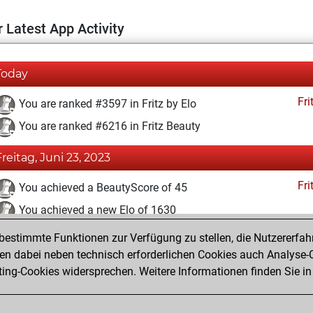
 Latest App Activity
Today
Fri
You are ranked #3597 in Fritz by Elo
You are ranked #6216 in Fritz Beauty
Freitag, Juni 23, 2023
Fri
You achieved a BeautyScore of 45
You achieved a new Elo of 1630
estimmte Funktionen zur Verfügung zu stellen, die Nutzererfah
Samstag, April 22, 2023
 dabei neben technisch erforderlichen Cookies auch Analyse-C
Fri
ng-Cookies widersprechen. Weitere Informationen finden Sie in
You created your Fritz account