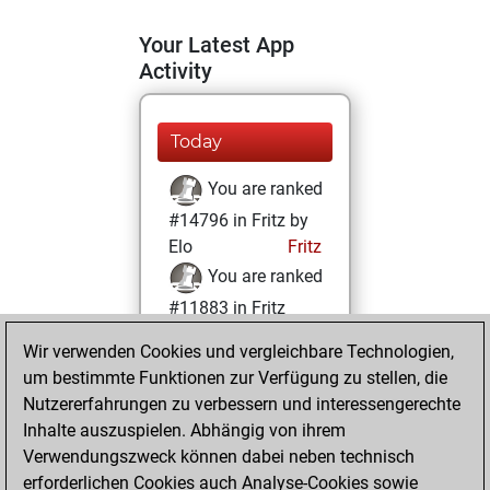
Your Latest App
Activity
Today
You are ranked
#14796 in Fritz by
Elo
Fritz
You are ranked
#11883 in Fritz
Beauty
Wir verwenden Cookies und vergleichbare Technologien,
um bestimmte Funktionen zur Verfügung zu stellen, die
Sonntag, Februar
Nutzererfahrungen zu verbessern und interessengerechte
20, 2022
Inhalte auszuspielen. Abhängig von ihrem
You achieved a
Verwendungszweck können dabei neben technisch
erforderlichen Cookies auch Analyse-Cookies sowie
BeautyScore of 16