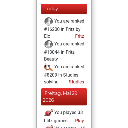
Today
You are ranked
#16200 in Fritz by
Elo
Fritz
You are ranked
#13044 in Fritz
Beauty
You are ranked
#8209 in Studies
solving
Studies
Freitag, Mai 29,
2026
You played 33
blitz games
Play