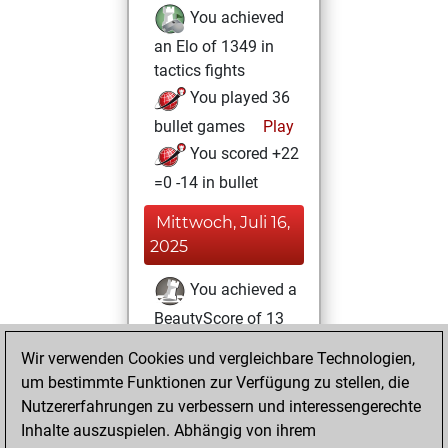
You achieved
an Elo of 1349 in
tactics fights
You played 36
bullet games
Play
You scored +22
=0 -14 in bullet
Mittwoch, Juli 16,
2025
You achieved a
BeautyScore of 13
Fritz
You
Wir verwenden Cookies und vergleichbare Technologien,
achieved a new Elo
um bestimmte Funktionen zur Verfügung zu stellen, die
of 1585
Nutzererfahrungen zu verbessern und interessengerechte
Inhalte auszuspielen. Abhängig von ihrem
Donnerstag,