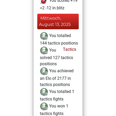
You scored +19
=2 -12 in blitz
Mittwoch,
August 13, 2025
You totalled
144 tactics positions
Tactics
You
solved 127 tactics
positions
You achieved
an Elo of 2177 in
tactics positions
You totalled 1
tactics fights
You won 1
tactics fights