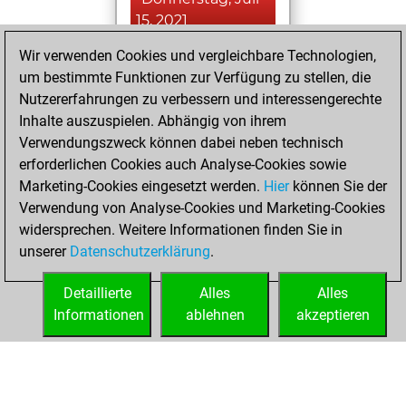
15, 2021
Wir verwenden Cookies und vergleichbare Technologien,
You played 3
um bestimmte Funktionen zur Verfügung zu stellen, die
blitz games
Play
Nutzererfahrungen zu verbessern und interessengerechte
You scored +0
Inhalte auszuspielen. Abhängig von ihrem
=0 -3 in blitz
Verwendungszweck können dabei neben technisch
erforderlichen Cookies auch Analyse-Cookies sowie
Mittwoch,
Marketing-Cookies eingesetzt werden.
Hier
können Sie der
November 25,
Verwendung von Analyse-Cookies und Marketing-Cookies
2020
widersprechen. Weitere Informationen finden Sie in
unserer
Datenschutzerklärung
.
You created
your Fritz account
Detaillierte
Alles
Alles
Fritz
Informationen
ablehnen
akzeptieren