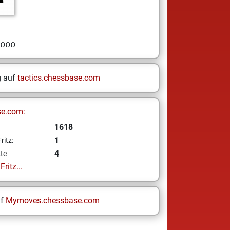
000
g auf
tactics.chessbase.com
se.com:
1618
1
ritz:
4
te
ritz...
uf
Mymoves.chessbase.com