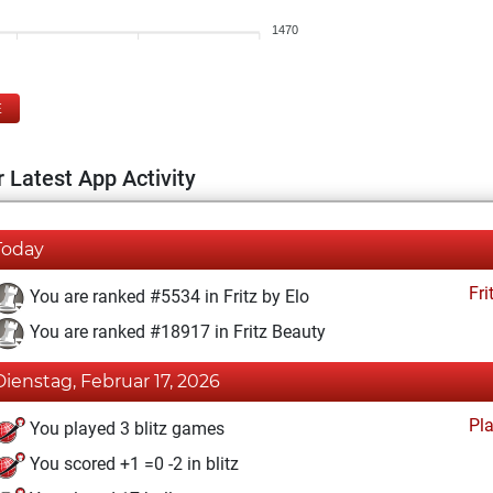
1470
E
 Latest App Activity
Today
Fri
You are ranked #5534 in Fritz by Elo
You are ranked #18917 in Fritz Beauty
Dienstag, Februar 17, 2026
Pl
You played 3 blitz games
You scored +1 =0 -2 in blitz