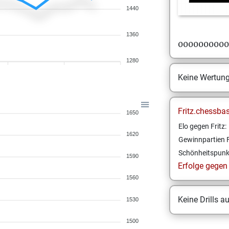
1440
1360
0000000000
1280
Keine Wertun
Fritz.chessba
1650
Elo gegen Fritz:
1620
Gewinnpartien F
Schönheitspunk
1590
Erfolge gegen F
1560
Keine Drills a
1530
1500