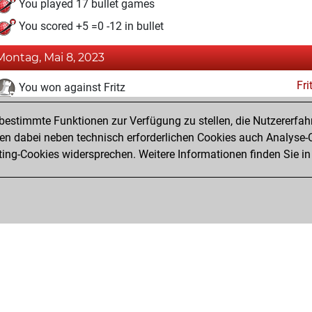
You played 17 bullet games
You scored +5 =0 -12 in bullet
Montag, Mai 8, 2023
Fri
You won against Fritz
You achieved a BeautyScore of 4
estimmte Funktionen zur Verfügung zu stellen, die Nutzererfah
You achieved a new Elo of 1618
 dabei neben technisch erforderlichen Cookies auch Analyse-C
ng-Cookies widersprechen. Weitere Informationen finden Sie in
You created your Fritz account