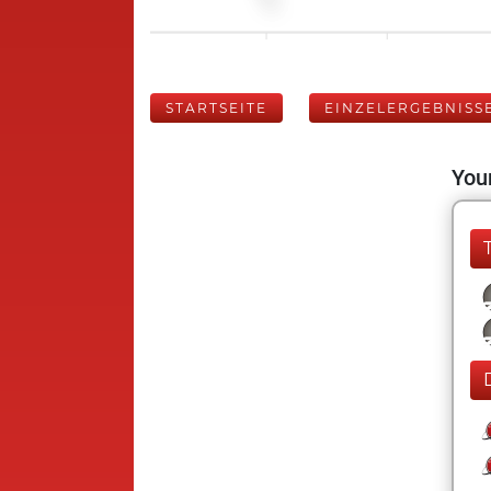
STARTSEITE
EINZELERGEBNISS
Your