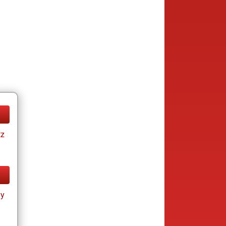
tz
ay