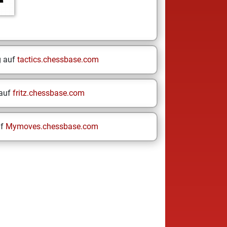
g auf
tactics.chessbase.com
 auf
fritz.chessbase.com
uf
Mymoves.chessbase.com