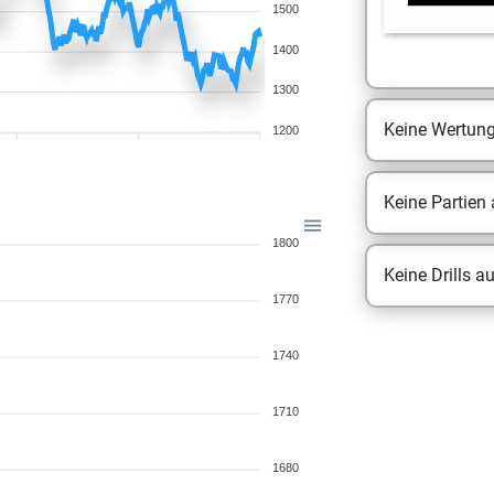
1500
1400
1300
Keine Wertun
1200
Keine Partien
1800
Keine Drills a
1770
1740
1710
1680