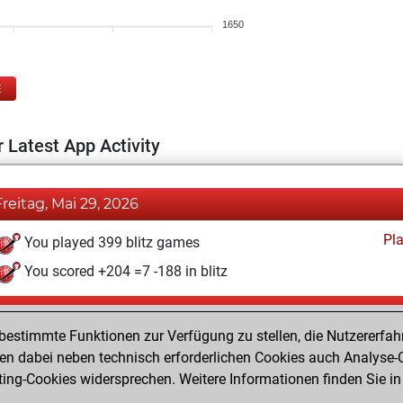
1650
E
 Latest App Activity
Freitag, Mai 29, 2026
Pl
You played 399 blitz games
You scored +204 =7 -188 in blitz
Samstag, April 25, 2020
estimmte Funktionen zur Verfügung zu stellen, die Nutzererfah
Pl
You played 1 bullet games
 dabei neben technisch erforderlichen Cookies auch Analyse-C
ng-Cookies widersprechen. Weitere Informationen finden Sie in
You scored +1 =0 -0 in bullet