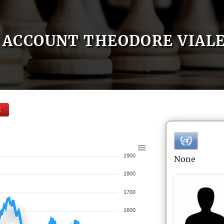
ACCOUNT THEODORE VIAL
E
1900
None
1800
1700
1600