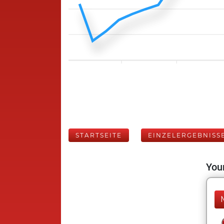
STARTSEITE
EINZELERGEBNISS
Your