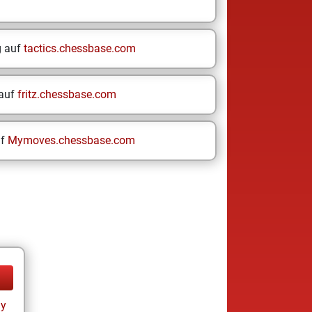
g auf
tactics.chessbase.com
 auf
fritz.chessbase.com
uf
Mymoves.chessbase.com
ay