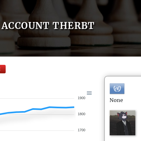
ACCOUNT THERBT
E
1900
None
1800
1700