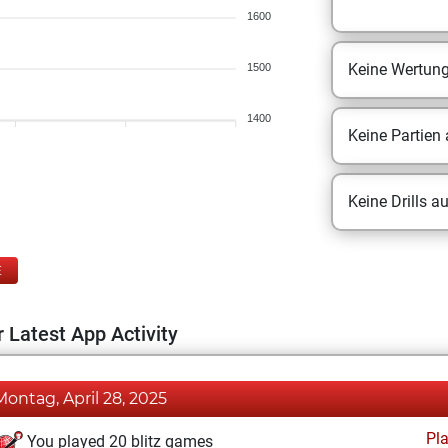
1600
Keine Wertun
1500
1400
Keine Partien
Keine Drills a
E
 Latest App Activity
Montag, April 28, 2025
Pl
You played 20 blitz games