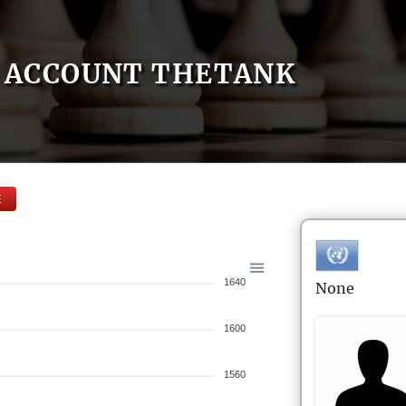
ACCOUNT THETANK
E
1640
None
1600
1560