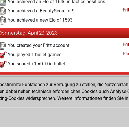
You achieved an Elo of 1646 in tactics positions
Fri
You achieved a BeautyScore of 9
You achieved a new Elo of 1593
Donnerstag, April 23, 2026
Fri
You created your Fritz account
Pl
You played 1 bullet games
You scored +1 =0 -0 in bullet
Dienstag, Dezember 30, 2025
estimmte Funktionen zur Verfügung zu stellen, die Nutzererfah
Pl
You played 3 blitz games
 dabei neben technisch erforderlichen Cookies auch Analyse-C
ng-Cookies widersprechen. Weitere Informationen finden Sie in
You scored +0 =0 -3 in blitz