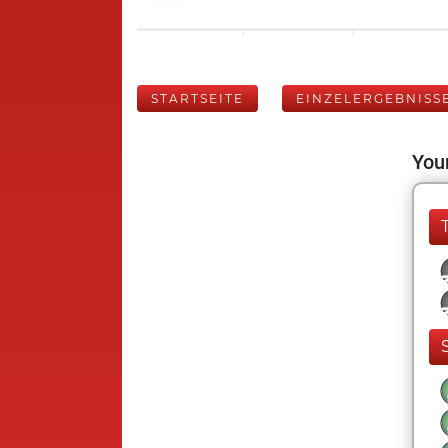
STARTSEITE
EINZELERGEBNISS
Your