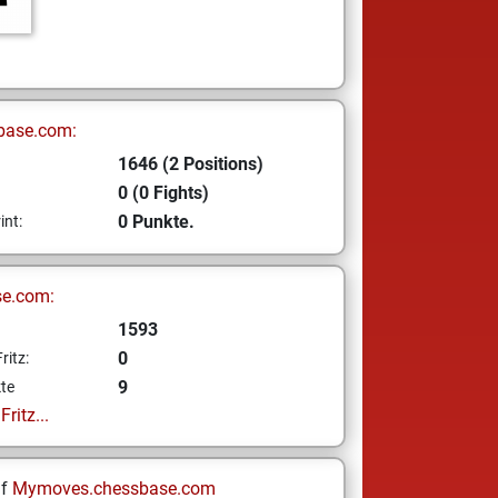
base.com:
1646 (2 Positions)
0 (0 Fights)
0 Punkte.
int:
se.com:
1593
0
ritz:
9
te
ritz...
uf
Mymoves.chessbase.com