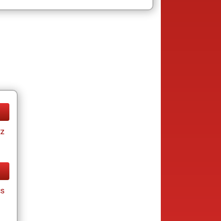
tz
cs