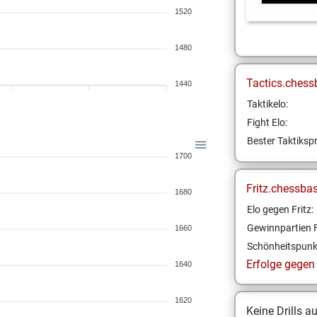
1520
1480
Tactics.chess
1440
Taktikelo:
Fight Elo:
Bester Taktikspr
1700
Fritz.chessba
1680
Elo gegen Fritz:
Gewinnpartien F
1660
Schönheitspunk
Erfolge gegen F
1640
1620
Keine Drills a