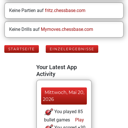
Keine Partien auf
fritz.chessbase.com
Keine Drills auf
Mymoves.chessbase.com
STARTSEITE
EINZELERGEBNISSE
Your Latest App
Activity
Mittwoch, Mai 20,
2026
You played 85
bullet games
Play
You scored +30