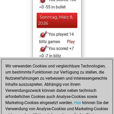
=0 -55 in bullet
Sonntag, März 8,
2026
You played 14
blitz games
Play
You scored +7
=0 -7 in blitz
Wir verwenden Cookies und vergleichbare Technologien,
Dienstag, Januar
um bestimmte Funktionen zur Verfügung zu stellen, die
6, 2026
Nutzererfahrungen zu verbessern und interessengerechte
You totalled 5
Inhalte auszuspielen. Abhängig von ihrem
Verwendungszweck können dabei neben technisch
tactics positions
erforderlichen Cookies auch Analyse-Cookies sowie
Tactics
You
Marketing-Cookies eingesetzt werden.
Hier
können Sie der
solved 2 tactics
Verwendung von Analyse-Cookies und Marketing-Cookies
positions