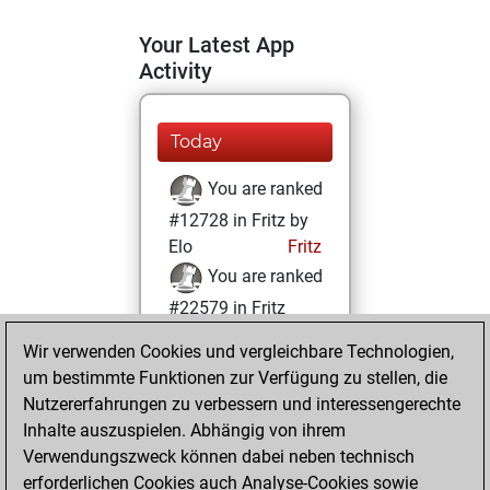
Your Latest App
Activity
Today
You are ranked
#12728 in Fritz by
Elo
Fritz
You are ranked
#22579 in Fritz
Beauty
Wir verwenden Cookies und vergleichbare Technologien,
um bestimmte Funktionen zur Verfügung zu stellen, die
Montag, Juni 19,
Nutzererfahrungen zu verbessern und interessengerechte
2023
Inhalte auszuspielen. Abhängig von ihrem
You achieved a
Verwendungszweck können dabei neben technisch
erforderlichen Cookies auch Analyse-Cookies sowie
BeautyScore of 1