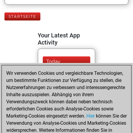
STARTSEITE
Your Latest App
Activity
Today
Wir verwenden Cookies und vergleichbare Technologien,
You are ranked
um bestimmte Funktionen zur Verfügung zu stellen, die
#9241 in Fritz by Elo
Nutzererfahrungen zu verbessern und interessengerechte
Fritz
You are
Inhalte auszuspielen. Abhängig von ihrem
ranked #19575 in
Verwendungszweck können dabei neben technisch
Fritz Beauty
erforderlichen Cookies auch Analyse-Cookies sowie
Marketing-Cookies eingesetzt werden.
Hier
können Sie der
Samstag, Mai 15,
Verwendung von Analyse-Cookies und Marketing-Cookies
2021
widersprechen. Weitere Informationen finden Sie in