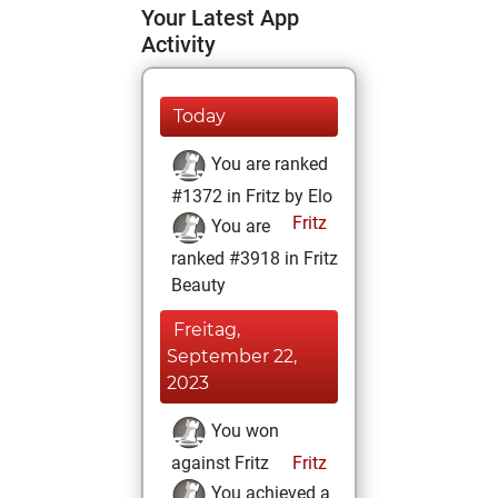
Your Latest App
Activity
Today
You are ranked
#1372 in Fritz by Elo
Fritz
You are
ranked #3918 in Fritz
Beauty
Freitag,
September 22,
2023
You won
against Fritz
Fritz
You achieved a