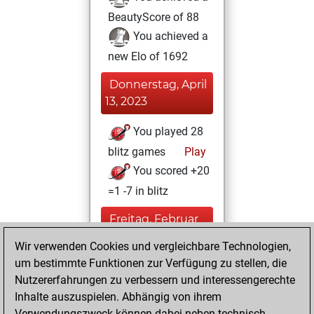
BeautyScore of 88
You achieved a
new Elo of 1692
Donnerstag, April
13, 2023
You played 28
blitz games
Play
You scored +20
=1 -7 in blitz
Freitag, Februar
19, 2021
Wir verwenden Cookies und vergleichbare Technologien,
um bestimmte Funktionen zur Verfügung zu stellen, die
You played 84
Nutzererfahrungen zu verbessern und interessengerechte
slow games
Play
Inhalte auszuspielen. Abhängig von ihrem
You scored +70
Verwendungszweck können dabei neben technisch