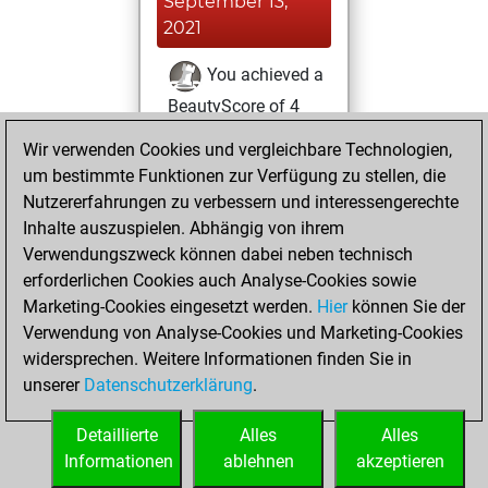
September 13,
2021
You achieved a
BeautyScore of 4
Fritz
You
Wir verwenden Cookies und vergleichbare Technologien,
achieved a new Elo
um bestimmte Funktionen zur Verfügung zu stellen, die
of 1591
Nutzererfahrungen zu verbessern und interessengerechte
Inhalte auszuspielen. Abhängig von ihrem
Donnerstag,
Verwendungszweck können dabei neben technisch
August 12, 2021
erforderlichen Cookies auch Analyse-Cookies sowie
Marketing-Cookies eingesetzt werden.
Hier
können Sie der
You created
Verwendung von Analyse-Cookies und Marketing-Cookies
your Fritz account
widersprechen. Weitere Informationen finden Sie in
Fritz
You
unserer
Datenschutzerklärung
.
created your Studies
account
Studies
Detaillierte
Alles
Alles
Informationen
ablehnen
akzeptieren