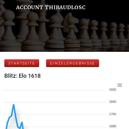
ACCOUNT THIBAUDLOSC
STARTSEITE
EINZELERGEBNISSE
Blitz: Elo 1618
1920
1840
1760
1680