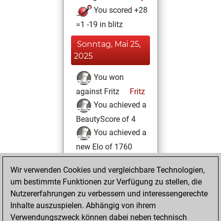
You scored +28
=1 -19 in blitz
Sonntag, Mai 25,
2025
You won
against Fritz
Fritz
You achieved a
BeautyScore of 4
You achieved a
new Elo of 1760
Sonntag,
Wir verwenden Cookies und vergleichbare Technologien,
Dezember 22,
um bestimmte Funktionen zur Verfügung zu stellen, die
2024
Nutzererfahrungen zu verbessern und interessengerechte
Inhalte auszuspielen. Abhängig von ihrem
You created
Verwendungszweck können dabei neben technisch