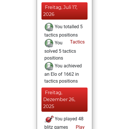
Freitag, Juli 17,
2026
You totalled 5
tactics positions
Tactics
You
solved 5 tactics
positions
You achieved
an Elo of 1662 in
tactics positions
Freitag,
Dezember 26,
2025
You played 48
blitz games
Play