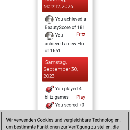
März 17, 2024
You achieved a
BeautyScore of 181
Fritz
You
achieved a new Elo
of 1661
Samstag,
September 30,
2023
You played 4
blitz games
Play
You scored +0
=0 -4 in blitz
Wir verwenden Cookies und vergleichbare Technologien,
Sonntag, April 24,
um bestimmte Funktionen zur Verfügung zu stellen, die