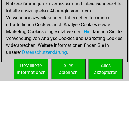
2022
Nutzererfahrungen zu verbessern und interessengerechte
Inhalte auszuspielen. Abhängig von ihrem
You won
Verwendungszweck können dabei neben technisch
against Fritz
Fritz
erforderlichen Cookies auch Analyse-Cookies sowie
Marketing-Cookies eingesetzt werden.
Hier
können Sie der
Mittwoch,
Verwendung von Analyse-Cookies und Marketing-Cookies
Februar 23, 2022
widersprechen. Weitere Informationen finden Sie in
unserer
Datenschutzerklärung
.
You created
your Fritz account
Detaillierte
Alles
Alles
Fritz
Informationen
ablehnen
akzeptieren