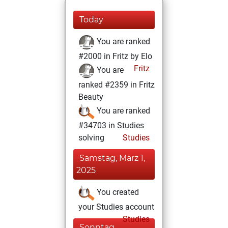
Today
You are ranked
#2000 in Fritz by Elo
Fritz
You are
ranked #2359 in Fritz
Beauty
You are ranked
#34703 in Studies
solving
Studies
Samstag, März 1,
2025
You created
your Studies account
Studies
Sonntag,