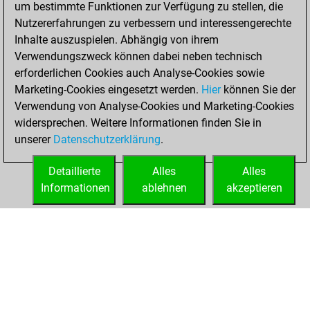
um bestimmte Funktionen zur Verfügung zu stellen, die
achieved a new Elo
Nutzererfahrungen zu verbessern und interessengerechte
of 1611
Inhalte auszuspielen. Abhängig von ihrem
Verwendungszweck können dabei neben technisch
Donnerstag, Juni
erforderlichen Cookies auch Analyse-Cookies sowie
6, 2024
Marketing-Cookies eingesetzt werden.
Hier
können Sie der
Verwendung von Analyse-Cookies und Marketing-Cookies
You won
widersprechen. Weitere Informationen finden Sie in
against Fritz
Fritz
unserer
Datenschutzerklärung
.
You created
your Fritz account
Detaillierte
Alles
Alles
Informationen
ablehnen
akzeptieren