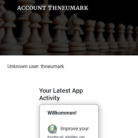
ACCOUNT THNEUMARK
Unknown user: thneumark
Your Latest App
Activity
Willkommen!
Improve your
tactical ability on