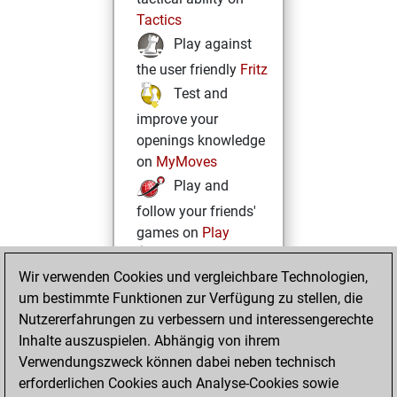
Tactics
Play against
the user friendly
Fritz
Test and
improve your
openings knowledge
on
MyMoves
Play and
follow your friends'
games on
Play
Solve some
Wir verwenden Cookies und vergleichbare Technologien,
beautiful and
um bestimmte Funktionen zur Verfügung zu stellen, die
challenging Studies
Nutzererfahrungen zu verbessern und interessengerechte
on
Studies
Inhalte auszuspielen. Abhängig von ihrem
Verwendungszweck können dabei neben technisch
erforderlichen Cookies auch Analyse-Cookies sowie