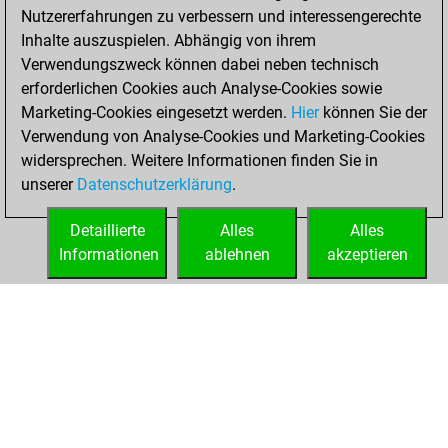
You scored +0
Nutzererfahrungen zu verbessern und interessengerechte
=0 -5 in blitz
Inhalte auszuspielen. Abhängig von ihrem
Verwendungszweck können dabei neben technisch
Sonntag, Februar
erforderlichen Cookies auch Analyse-Cookies sowie
20, 2022
Marketing-Cookies eingesetzt werden.
Hier
können Sie der
Verwendung von Analyse-Cookies und Marketing-Cookies
You played 12
widersprechen. Weitere Informationen finden Sie in
slow games
Play
unserer
Datenschutzerklärung
.
You scored +2
=0 -10 in slow games
Detaillierte
Alles
Alles
Informationen
ablehnen
akzeptieren