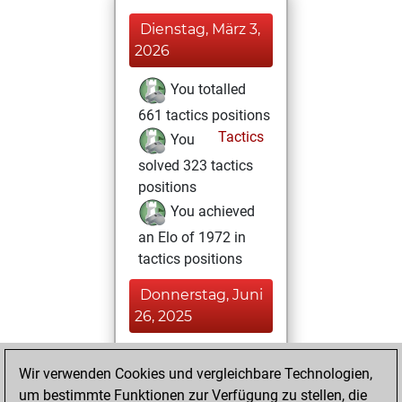
Dienstag, März 3,
2026
You totalled
661 tactics positions
Tactics
You
solved 323 tactics
positions
You achieved
an Elo of 1972 in
tactics positions
Donnerstag, Juni
26, 2025
You played 5
Wir verwenden Cookies und vergleichbare Technologien,
blitz games
Play
um bestimmte Funktionen zur Verfügung zu stellen, die