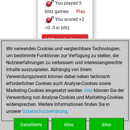
You played 5
blitz games
Play
You scored +2
=0 -3 in blitz
Mittwoch, Januar
13, 2021
Wir verwenden Cookies und vergleichbare Technologien,
um bestimmte Funktionen zur Verfügung zu stellen, die
You created
Nutzererfahrungen zu verbessern und interessengerechte
your Fritz account
Inhalte auszuspielen. Abhängig von ihrem
Fritz
Verwendungszweck können dabei neben technisch
Sonntag, Juli
erforderlichen Cookies auch Analyse-Cookies sowie
26, 2020
Marketing-Cookies eingesetzt werden.
Hier
können Sie der
Verwendung von Analyse-Cookies und Marketing-Cookies
You played 1
widersprechen. Weitere Informationen finden Sie in
slow games
Play
unserer
Datenschutzerklärung
.
You scored +1
=0 -0 in slow games
Detaillierte
Alles
Alles