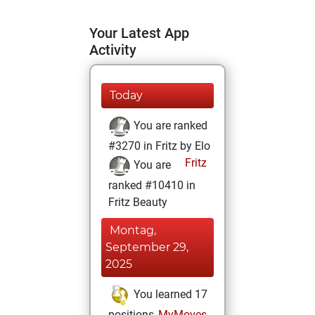
Your Latest App
Activity
Today
You are ranked
#3270 in Fritz by Elo
Fritz
You are
ranked #10410 in
Fritz Beauty
Montag,
September 29,
2025
You learned 17
positions
MyMoves