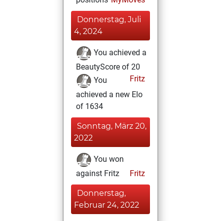
Donnerstag, Juli
4, 2024
You achieved a
BeautyScore of 20
Fritz
You
achieved a new Elo
of 1634
Sonntag, März 20,
2022
You won
against Fritz
Fritz
Donnerstag,
Februar 24, 2022