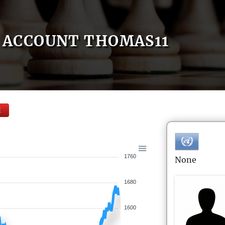
ACCOUNT THOMAS11
E
1760
None
1680
1600