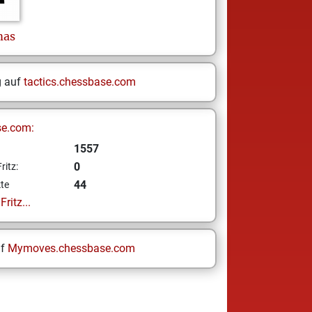
as
g auf
tactics.chessbase.com
se.com:
1557
0
ritz:
44
te
ritz...
uf
Mymoves.chessbase.com