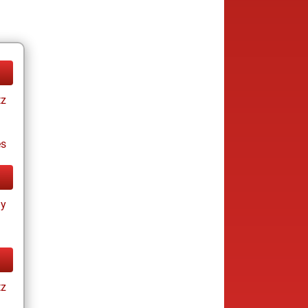
tz
es
ay
tz