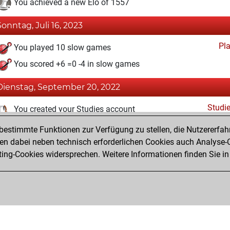
You achieved a new Elo of 1557
Sonntag, Juli 16, 2023
Pl
You played 10 slow games
You scored +6 =0 -4 in slow games
Dienstag, September 20, 2022
Studi
You created your Studies account
estimmte Funktionen zur Verfügung zu stellen, die Nutzererfah
Donnerstag, Dezember 3, 2020
 dabei neben technisch erforderlichen Cookies auch Analyse-C
Fri
ng-Cookies widersprechen. Weitere Informationen finden Sie in
You created your Fritz account