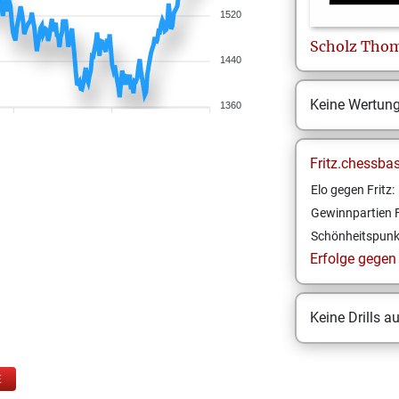
1520
Scholz
Thom
1440
Keine Wertun
1360
Fritz.chessba
Elo gegen Fritz:
Gewinnpartien F
Schönheitspunk
Erfolge gegen F
Keine Drills a
E