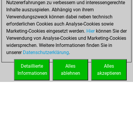
Nutzererfahrungen zu verbessern und interessengerechte
You scored +1
Inhalte auszuspielen. Abhängig von ihrem
=0 -5 in blitz
Verwendungszweck können dabei neben technisch
erforderlichen Cookies auch Analyse-Cookies sowie
Montag,
Marketing-Cookies eingesetzt werden.
Hier
können Sie der
November 22,
Verwendung von Analyse-Cookies und Marketing-Cookies
2021
widersprechen. Weitere Informationen finden Sie in
unserer
Datenschutzerklärung
.
You created
your Fritz account
Detaillierte
Alles
Alles
Fritz
Informationen
ablehnen
akzeptieren