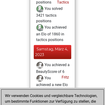
positions
Tactics
You solved
3421 tactics
positions
You achieved
an Elo of 1860 in
tactics positions
Samstag, März 4,
2023
You achieved a
BeautyScore of 6
Fritz
You
achieved a new Elo
of 1577
Wir verwenden Cookies und vergleichbare Technologien,
You played 6
um bestimmte Funktionen zur Verfügung zu stellen, die
blitz games
Play