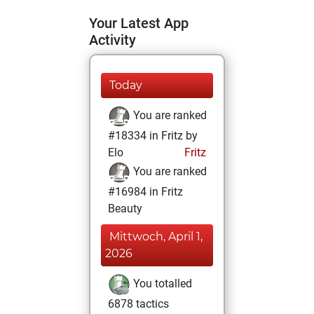
Your Latest App
Activity
Today
You are ranked
#18334 in Fritz by
Elo
Fritz
You are ranked
#16984 in Fritz
Beauty
Mittwoch, April 1,
2026
You totalled
6878 tactics