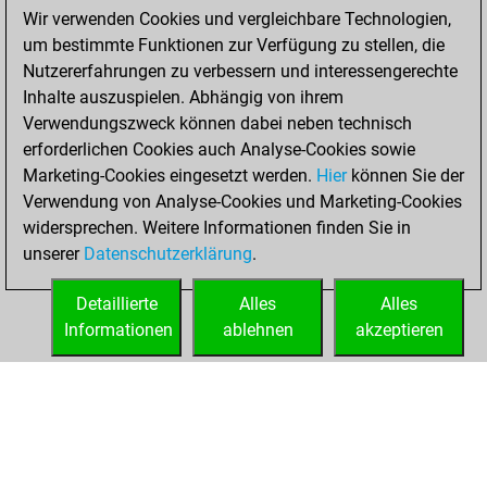
Freitag,
Wir verwenden Cookies und vergleichbare Technologien,
Dezember 18,
um bestimmte Funktionen zur Verfügung zu stellen, die
2020
Nutzererfahrungen zu verbessern und interessengerechte
Inhalte auszuspielen. Abhängig von ihrem
You learned 25
Verwendungszweck können dabei neben technisch
positions
MyMoves
erforderlichen Cookies auch Analyse-Cookies sowie
Marketing-Cookies eingesetzt werden.
Hier
können Sie der
Sonntag,
Verwendung von Analyse-Cookies und Marketing-Cookies
Dezember 6, 2020
widersprechen. Weitere Informationen finden Sie in
unserer
Datenschutzerklärung
.
You created
your Fritz account
Detaillierte
Alles
Alles
Fritz
Informationen
ablehnen
akzeptieren