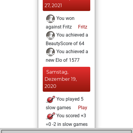
27, 2021
You won
against Fritz
Fritz
You achieved a
BeautyScore of 64
You achieved a
new Elo of 1577
Samstag,
Dezember 19,
2020
You played 5
slow games
Play
You scored +3
=0 -2 in slow games