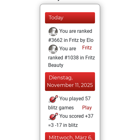
Today
You are ranked
#3662 in Fritz by Elo
Fritz
You are
ranked #1038 in Fritz
Beauty
Dienstag,
November 11, 2025
You played 57
blitz games
Play
You scored +37
=3 -17 in blitz
Mittwoch, März 6,