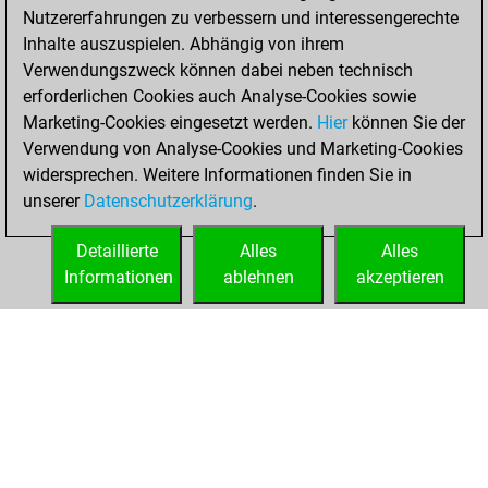
Nutzererfahrungen zu verbessern und interessengerechte
BeautyScore of 2229
Inhalte auszuspielen. Abhängig von ihrem
You achieved a
Verwendungszweck können dabei neben technisch
new Elo of 1911
erforderlichen Cookies auch Analyse-Cookies sowie
Marketing-Cookies eingesetzt werden.
Hier
können Sie der
Montag, März 21,
Verwendung von Analyse-Cookies und Marketing-Cookies
2022
widersprechen. Weitere Informationen finden Sie in
unserer
Datenschutzerklärung
.
You created
your Fritz account
Detaillierte
Alles
Alles
Fritz
Informationen
ablehnen
akzeptieren