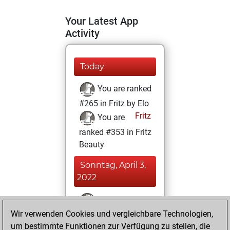
Your Latest App
Activity
Today
You are ranked
#265 in Fritz by Elo
Fritz
You are
ranked #353 in Fritz
Beauty
Sonntag, April 3,
2022
You won
Wir verwenden Cookies und vergleichbare Technologien,
against Fritz
Fritz
um bestimmte Funktionen zur Verfügung zu stellen, die
You achieved a