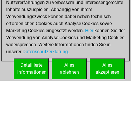
Nutzererfahrungen zu verbessern und interessengerechte
Fritz
You
Inhalte auszuspielen. Abhängig von ihrem
achieved a new Elo
Verwendungszweck können dabei neben technisch
of 1598
erforderlichen Cookies auch Analyse-Cookies sowie
Marketing-Cookies eingesetzt werden.
Hier
können Sie der
Sonntag, Juli 11,
Verwendung von Analyse-Cookies und Marketing-Cookies
2021
widersprechen. Weitere Informationen finden Sie in
unserer
Datenschutzerklärung
.
You created
your Fritz account
Detaillierte
Alles
Alles
Fritz
Informationen
ablehnen
akzeptieren