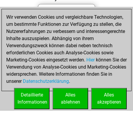
Wir verwenden Cookies und vergleichbare Technologien,
Samstag, Mai 2,
um bestimmte Funktionen zur Verfügung zu stellen, die
2026
Nutzererfahrungen zu verbessern und interessengerechte
You totalled 30
Inhalte auszuspielen. Abhängig von ihrem
Verwendungszweck können dabei neben technisch
tactics positions
erforderlichen Cookies auch Analyse-Cookies sowie
Tactics
You
Marketing-Cookies eingesetzt werden.
Hier
können Sie der
solved 10 tactics
Verwendung von Analyse-Cookies und Marketing-Cookies
positions
widersprechen. Weitere Informationen finden Sie in
You achieved
unserer
Datenschutzerklärung
.
an Elo of 1650 in
tactics positions
Detaillierte
Alles
Alles
Informationen
ablehnen
akzeptieren