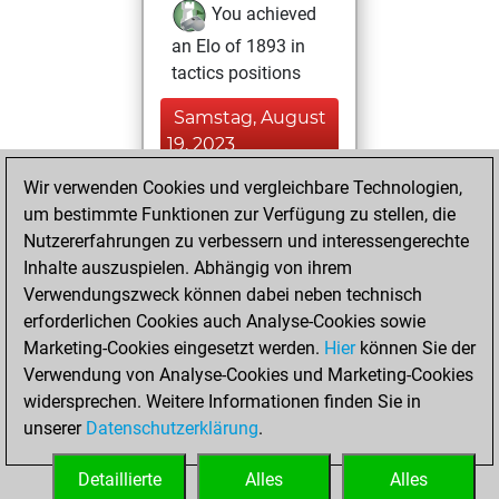
You achieved
an Elo of 1893 in
tactics positions
Samstag, August
19, 2023
Wir verwenden Cookies und vergleichbare Technologien,
You played 9
um bestimmte Funktionen zur Verfügung zu stellen, die
blitz games
Play
Nutzererfahrungen zu verbessern und interessengerechte
You scored +4
Inhalte auszuspielen. Abhängig von ihrem
=0 -5 in blitz
Verwendungszweck können dabei neben technisch
erforderlichen Cookies auch Analyse-Cookies sowie
Samstag,
Marketing-Cookies eingesetzt werden.
Hier
können Sie der
November 19,
Verwendung von Analyse-Cookies und Marketing-Cookies
2022
widersprechen. Weitere Informationen finden Sie in
unserer
Datenschutzerklärung
.
You created
your Fritz account
Detaillierte
Alles
Alles
Fritz